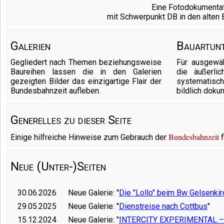
Eine Fotodokumentat
mit Schwerpunkt DB in den alten 
Galerien
Bauartunt
Gegliedert nach Themen beziehungsweise
Für ausgewäh
Baureihen lassen die in den Galerien
die äußerlic
gezeigten Bilder das einzigartige Flair der
systematisch
Bundesbahnzeit aufleben.
bildlich dokum
Generelles zu dieser Seite
Bundesbahnzeit
Einige hilfreiche Hinweise zum Gebrauch der
f
Neue (Unter-)Seiten
30.06.2026
Neue Galerie: "
Die "Lollo" beim Bw Gelsenki
29.05.2025
Neue Galerie: "
Dienstreise nach Cottbus
"
15.12.2024
Neue Galerie: "
INTERCITY EXPERIMENTAL – Au